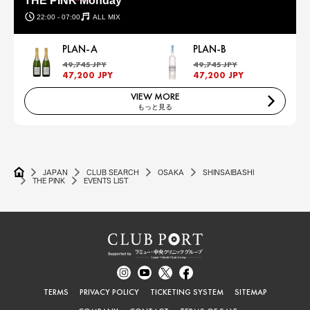
THE PINK Monday
22:00 - 07:00
ALL MIX
PLAN-A
PLAN-B
49,745 JPY
49,745 JPY
47,200 JPY
47,200 JPY
VIEW MORE
もっと見る
JAPAN
CLUB SEARCH
OSAKA
SHINSAIBASHI
THE PINK
EVENTS LIST
TERMS
PRIVACY POLICY
TICKETING SYSTEM
SITEMAP