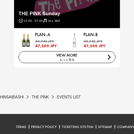
THE PINK Sunday
22:00 - 07:00
ALL MIX
PLAN-A
PLAN-B
49,745 JPY
49,745 JPY
47,200 JPY
47,200 JPY
VIEW MORE
もっと見る
HINSAIBASHI
THE PINK
EVENTS LIST
TERMS
PRIVACY POLICY
TICKETING SYSTEM
SITEMAP
COMPAN