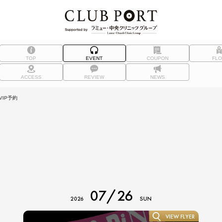
TOP
EVENT
COUPON
FL
ACCESS
REVIEW
NEWS
IP予約
07/26
2026
SUN
VIEW FLYER