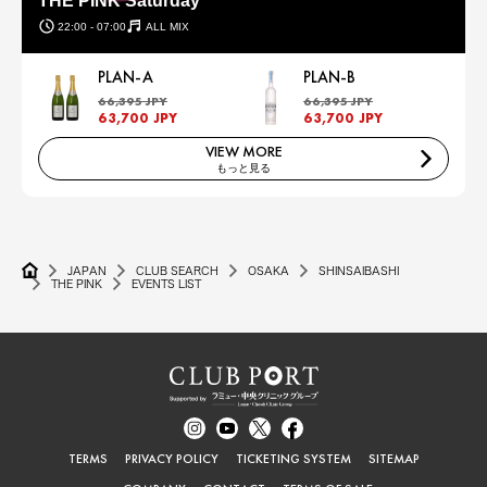
THE PINK Saturday
22:00 - 07:00
ALL MIX
PLAN-A
PLAN-B
66,395 JPY
66,395 JPY
63,700 JPY
63,700 JPY
VIEW MORE
もっと見る
JAPAN
CLUB SEARCH
OSAKA
SHINSAIBASHI
THE PINK
EVENTS LIST
TERMS
PRIVACY POLICY
TICKETING SYSTEM
SITEMAP