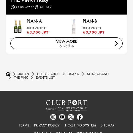
THE PINK Friday
22:00 - 07:00
ALL MIX
PLAN-A
PLAN-B
66,395 JPY
66,395 JPY
63,700 JPY
63,700 JPY
VIEW MORE
もっと見る
JAPAN
CLUB SEARCH
OSAKA
SHINSAIBASHI
THE PINK
EVENTS LIST
TERMS
PRIVACY POLICY
TICKETING SYSTEM
SITEMAP