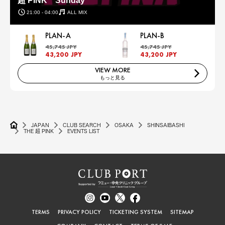
超 PINK Sunday
21:00 - 04:00
ALL MIX
PLAN-A
PLAN-B
45,745 JPY
45,745 JPY
43,200 JPY
43,200 JPY
VIEW MORE
もっと見る
JAPAN
CLUB SEARCH
OSAKA
SHINSAIBASHI
THE 超 PINK
EVENTS LIST
TERMS
PRIVACY POLICY
TICKETING SYSTEM
SITEMAP