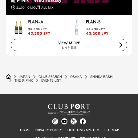
超 PINK Wednesday
21:00 - 04:00
ALL MIX
PLAN-A
PLAN-B
45,745 JPY
45,745 JPY
43,200 JPY
43,200 JPY
VIEW MORE
もっと見る
JAPAN
CLUB SEARCH
OSAKA
SHINSAIBASHI
THE 超 PINK
EVENTS LIST
TERMS
PRIVACY POLICY
TICKETING SYSTEM
SITEMAP