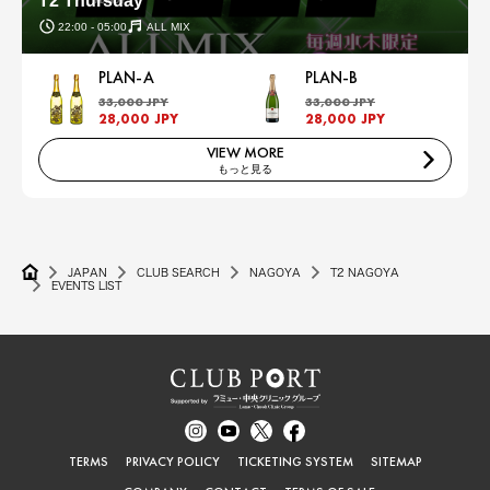
T2 Thursday
22:00 - 05:00
ALL MIX
PLAN-A
PLAN-B
33,000 JPY
33,000 JPY
28,000 JPY
28,000 JPY
VIEW MORE
もっと見る
JAPAN
CLUB SEARCH
NAGOYA
T2 NAGOYA
EVENTS LIST
TERMS
PRIVACY POLICY
TICKETING SYSTEM
SITEMAP