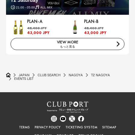
T2 Saturday
21:00 - 05:00
ALL MIX
PLAN-A
PLAN-B
48,400 JPY
48,400 JPY
43,000 JPY
43,000 JPY
VIEW MORE
もっと見る
JAPAN
CLUB SEARCH
NAGOYA
T2 NAGOYA
EVENTS LIST
TERMS
PRIVACY POLICY
TICKETING SYSTEM
SITEMAP