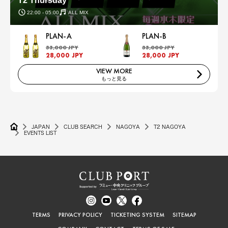
T2 Thursday
22:00 - 05:00
ALL MIX
PLAN-A
PLAN-B
33,000 JPY
33,000 JPY
28,000 JPY
28,000 JPY
VIEW MORE
もっと見る
JAPAN
CLUB SEARCH
NAGOYA
T2 NAGOYA
EVENTS LIST
TERMS
PRIVACY POLICY
TICKETING SYSTEM
SITEMAP