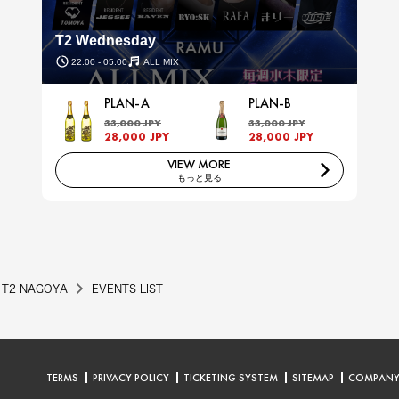
T2 Wednesday
22:00 - 05:00
ALL MIX
PLAN-A
PLAN-B
33,000 JPY
33,000 JPY
28,000 JPY
28,000 JPY
VIEW MORE
もっと見る
T2 NAGOYA
EVENTS LIST
TERMS
PRIVACY POLICY
TICKETING SYSTEM
SITEMAP
COMPAN