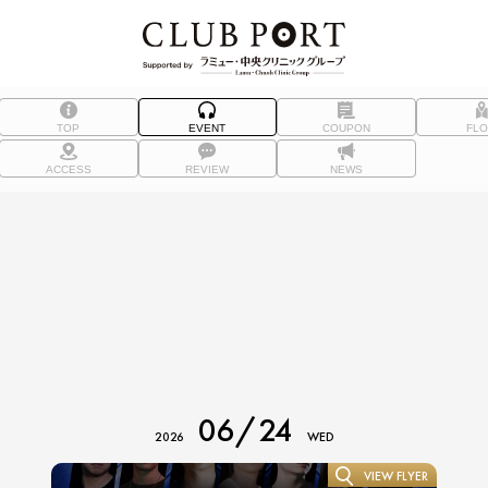
TOP
EVENT
COUPON
FL
ACCESS
REVIEW
NEWS
06/24
2026
WED
VIEW FLYER