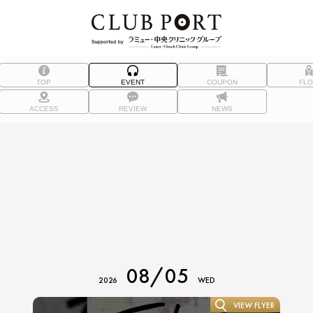
TOP
EVENT
COUPON
FL
ACCESS
REVIEW
NEWS
08/05
2026
WED
VIEW FLYER