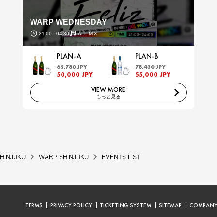
WARP WEDNESDAY
21:00 - 04:30
ALL MIX
PLAN-A
PLAN-B
65,780 JPY
78,430 JPY
50,000 JPY
55,000 JPY
VIEW MORE
もっと見る
HINJUKU
WARP SHINJUKU
EVENTS LIST
TERMS
PRIVACY POLICY
TICKETING SYSTEM
SITEMAP
COMPAN