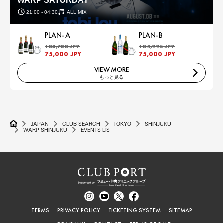
WARP SATURDAY
21:00 - 04:30
ALL MIX
PLAN-A
PLAN-B
103,730 JPY
104,995 JPY
75,000 JPY
75,000 JPY
VIEW MORE
もっと見る
JAPAN
CLUB SEARCH
TOKYO
SHINJUKU
WARP SHINJUKU
EVENTS LIST
TERMS
PRIVACY POLICY
TICKETING SYSTEM
SITEMAP