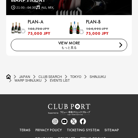
WARP FRIDAY
21:00 - 04:30
ALL MIX
PLAN-A
PLAN-B
103,730 JPY
104,995 JPY
75,000 JPY
75,000 JPY
VIEW MORE
もっと見る
JAPAN
CLUB SEARCH
TOKYO
SHINJUKU
WARP SHINJUKU
EVENTS LIST
TERMS
PRIVACY POLICY
TICKETING SYSTEM
SITEMAP