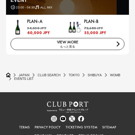
EVENT
23:00 - 04:30
ALL MIX
PLAN-A
PLAN-B
54,050 JPY
72,680 JPY
40,000 JPY
55,000 JPY
VIEW MORE
もっと見る
JAPAN
CLUB SEARCH
TOKYO
SHIBUYA
WOMB
EVENTS LIST
TERMS
PRIVACY POLICY
TICKETING SYSTEM
SITEMAP