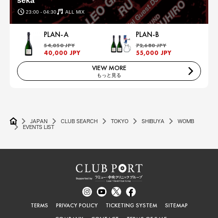
seka
23:00 - 04:30
ALL MIX
PLAN-A
PLAN-B
54,050 JPY
72,680 JPY
40,000 JPY
55,000 JPY
VIEW MORE
もっと見る
JAPAN
CLUB SEARCH
TOKYO
SHIBUYA
WOMB
EVENTS LIST
TERMS
PRIVACY POLICY
TICKETING SYSTEM
SITEMAP