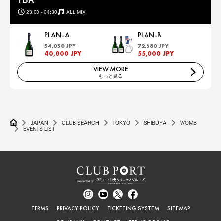
TBA
23:00 - 04:30
ALL MIX
PLAN-A
PLAN-B
54,050 JPY
72,680 JPY
40,000 JPY
55,000 JPY
VIEW MORE
もっと見る
JAPAN
CLUB SEARCH
TOKYO
SHIBUYA
WOMB
EVENTS LIST
TERMS
PRIVACY POLICY
TICKETING SYSTEM
SITEMAP