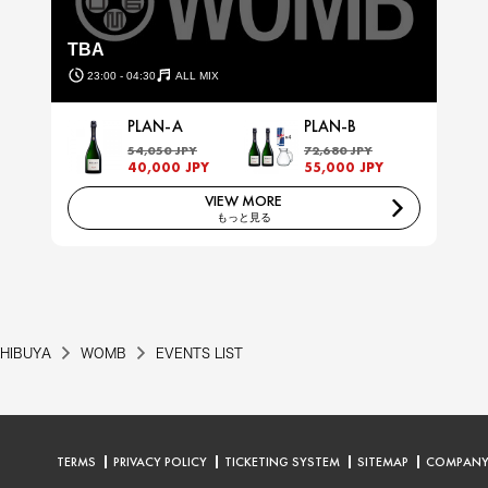
TBA
23:00 - 04:30
ALL MIX
PLAN-A
PLAN-B
54,050 JPY
72,680 JPY
40,000 JPY
55,000 JPY
VIEW MORE
もっと見る
HIBUYA
WOMB
EVENTS LIST
TERMS
PRIVACY POLICY
TICKETING SYSTEM
SITEMAP
COMPAN