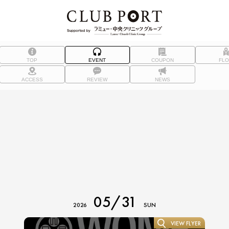
TOP
EVENT
COUPON
FL
ACCESS
REVIEW
NEWS
05/31
2026
SUN
VIEW FLYER