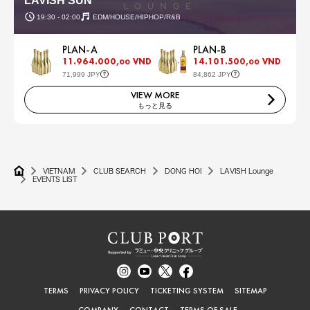
LAVISH SUN
19:30 - 02:00
EDM/HOUSE/HIPHOP/R&B
PLAN-A
PLAN-B
11.964.000,
VND
14.101.500,
VND
00
00
71,999 JPY
84,862 JPY
VIEW MORE
もっと見る
VIETNAM
CLUB SEARCH
DONG HOI
LAVISH Lounge
EVENTS LIST
TERMS
PRIVACY POLICY
TICKETING SYSTEM
SITEMAP
COMPANY
CONTACT
TERMS OF SALE