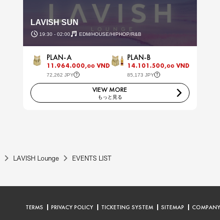
LAVISH SUN
19:30 - 02:00
EDM/HOUSE/HIPHOP/R&B
PLAN-A
PLAN-B
11.964.000,
VND
14.101.500,
VND
00
00
72,262 JPY
85,173 JPY
VIEW MORE
もっと見る
LAVISH Lounge
EVENTS LIST
TERMS
PRIVACY POLICY
TICKETING SYSTEM
SITEMAP
COMPAN