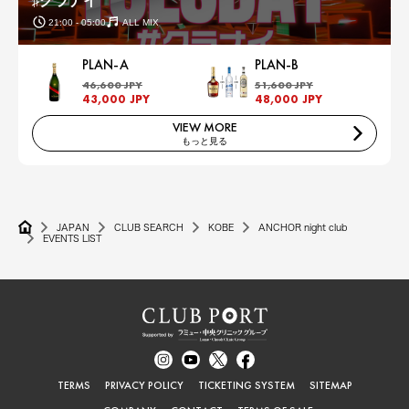
♯クラナイ
21:00 - 05:00
ALL MIX
PLAN-A
PLAN-B
46,600 JPY
51,600 JPY
43,000 JPY
48,000 JPY
VIEW MORE
もっと見る
JAPAN
CLUB SEARCH
KOBE
ANCHOR night club
EVENTS LIST
TERMS
PRIVACY POLICY
TICKETING SYSTEM
SITEMAP