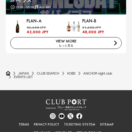
♯バイブス
21:00 - 05:00
ALL MIX
PLAN-A
PLAN-B
46,600 JPY
51,600 JPY
43,000 JPY
48,000 JPY
VIEW MORE
もっと見る
JAPAN
CLUB SEARCH
KOBE
ANCHOR night club
EVENTS LIST
TERMS
PRIVACY POLICY
TICKETING SYSTEM
SITEMAP