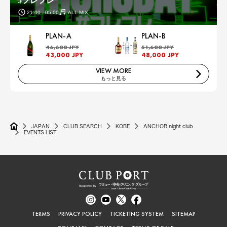
♯フレフレ
21:00 - 05:00
ALL MIX
PLAN-A
PLAN-B
46,600 JPY
51,600 JPY
43,000 JPY
48,000 JPY
VIEW MORE
もっと見る
JAPAN
CLUB SEARCH
KOBE
ANCHOR night club
EVENTS LIST
TERMS
PRIVACY POLICY
TICKETING SYSTEM
SITEMAP