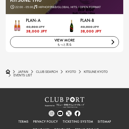
KITSUNE THU
22:00 - 05:00
HIPHOP/R&B/GLOBAL HITS / OPEN FORMAT
PLAN-A
PLAN-B
40,800 JPY
40,800 JPY
38,000 JPY
38,000 JPY
VIEW MORE
もっと見る
JAPAN
CLUB SEARCH
KYOTO
KITSUNE KYOTO
EVENTS LIST
TERMS
PRIVACY POLICY
TICKETING SYSTEM
SITEMAP