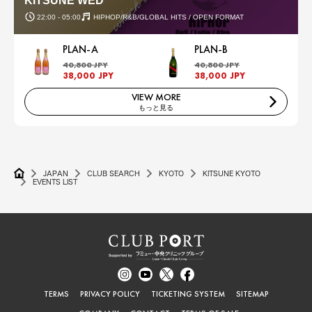
KITSUNE WED
22:00 - 05:00
HIPHOP/R&B/GLOBAL HITS / OPEN FORMAT
PLAN-A
PLAN-B
40,800 JPY
40,800 JPY
38,000 JPY
38,000 JPY
VIEW MORE
もっと見る
JAPAN
CLUB SEARCH
KYOTO
KITSUNE KYOTO
EVENTS LIST
TERMS
PRIVACY POLICY
TICKETING SYSTEM
SITEMAP