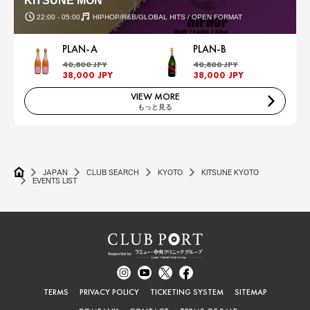
KITSUNE MON
22:00 - 05:00
HIPHOP/R&B/GLOBAL HITS / OPEN FORMAT
PLAN-A
PLAN-B
40,800 JPY
40,800 JPY
38,000 JPY
38,000 JPY
VIEW MORE
もっと見る
JAPAN
CLUB SEARCH
KYOTO
KITSUNE KYOTO
EVENTS LIST
TERMS
PRIVACY POLICY
TICKETING SYSTEM
SITEMAP