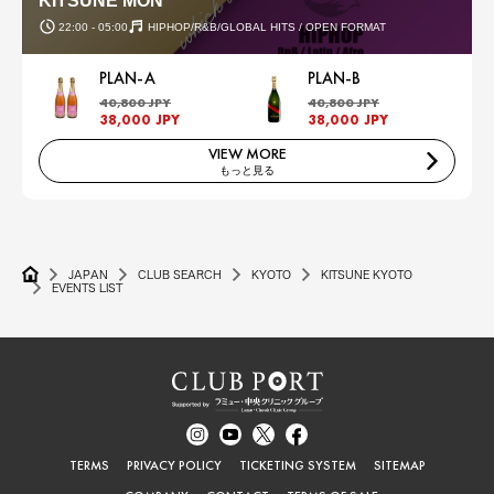
KITSUNE MON
22:00 - 05:00
HIPHOP/R&B/GLOBAL HITS / OPEN FORMAT
PLAN-A
PLAN-B
40,800 JPY
40,800 JPY
38,000 JPY
38,000 JPY
VIEW MORE
もっと見る
JAPAN
CLUB SEARCH
KYOTO
KITSUNE KYOTO
EVENTS LIST
TERMS
PRIVACY POLICY
TICKETING SYSTEM
SITEMAP