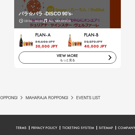
パラ☆パラ -DISCO 90’s-
19:00 - 00:00
ALL MIX/DISCO
PLAN-A
PLAN-B
34,606 JPY
52,272 JPY
30,000 JPY
40,000 JPY
VIEW MORE
もっと見る
ROPPONGI
MAHARAJA ROPPONGI
EVENTS LIST
TERMS
PRIVACY POLICY
TICKETING SYSTEM
SITEMAP
COMPAN