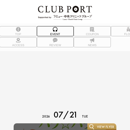
TOP
EVENT
COUPON
FL
ACCESS
REVIEW
NEWS
07/21
2026
TUE
VIEW FLYER