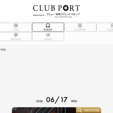
TOP
EVENT
COUPON
ACC
REVIEW
NEWS
P予約
06/17
2026
WED
VIEW FLYER