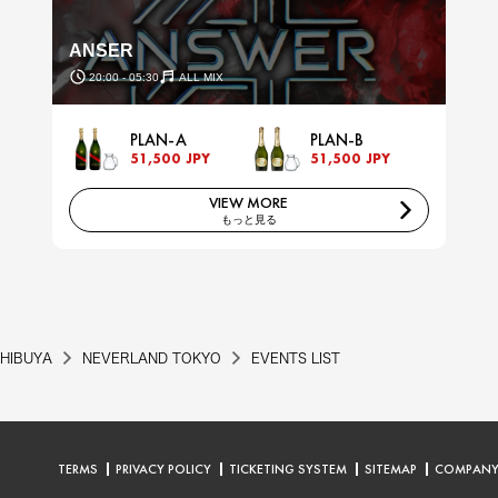
ANSER
20:00 - 05:30
ALL MIX
PLAN-A
PLAN-B
51,500 JPY
51,500 JPY
VIEW MORE
もっと見る
HIBUYA
NEVERLAND TOKYO
EVENTS LIST
TERMS
PRIVACY POLICY
TICKETING SYSTEM
SITEMAP
COMPAN