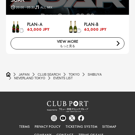
SOAR
20:00 - 05:30
ALL MIX
PLAN-A
PLAN-B
62,000 JPY
62,000 JPY
VIEW MORE
もっと見る
JAPAN
CLUB SEARCH
TOKYO
SHIBUYA
NEVERLAND TOKYO
EVENTS LIST
TERMS
PRIVACY POLICY
TICKETING SYSTEM
SITEMAP
COMPANY
CONTACT
TERMS OF SALE