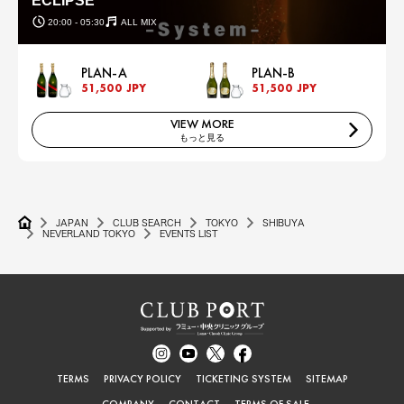
ECLIPSE
20:00 - 05:30
ALL MIX
PLAN-A
PLAN-B
51,500 JPY
51,500 JPY
VIEW MORE
もっと見る
JAPAN
CLUB SEARCH
TOKYO
SHIBUYA
NEVERLAND TOKYO
EVENTS LIST
TERMS
PRIVACY POLICY
TICKETING SYSTEM
SITEMAP
COMPANY
CONTACT
TERMS OF SALE