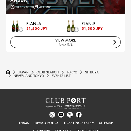
ANSER
20:00 - 05:30
ALL MIX
PLAN-A
PLAN-B
51,500 JPY
51,500 JPY
VIEW MORE
もっと見る
JAPAN
CLUB SEARCH
TOKYO
SHIBUYA
NEVERLAND TOKYO
EVENTS LIST
TERMS
PRIVACY POLICY
TICKETING SYSTEM
SITEMAP
COMPANY
CONTACT
TERMS OF SALE