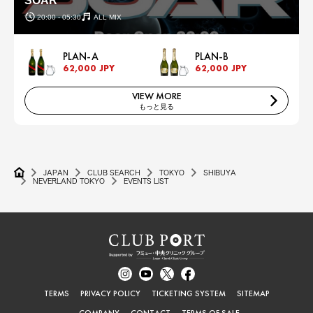
SOAR
20:00 - 05:30
ALL MIX
PLAN-A
PLAN-B
62,000 JPY
62,000 JPY
VIEW MORE
もっと見る
JAPAN
CLUB SEARCH
TOKYO
SHIBUYA
NEVERLAND TOKYO
EVENTS LIST
TERMS
PRIVACY POLICY
TICKETING SYSTEM
SITEMAP
COMPANY
CONTACT
TERMS OF SALE