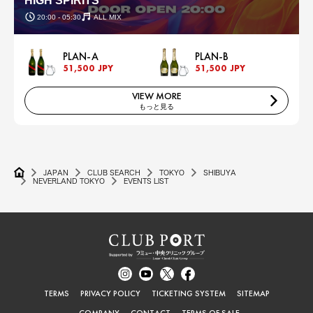
HIGH SPIRITS
20:00 - 05:30
ALL MIX
PLAN-A
PLAN-B
51,500 JPY
51,500 JPY
VIEW MORE
もっと見る
JAPAN
CLUB SEARCH
TOKYO
SHIBUYA
NEVERLAND TOKYO
EVENTS LIST
TERMS
PRIVACY POLICY
TICKETING SYSTEM
SITEMAP
COMPANY
CONTACT
TERMS OF SALE