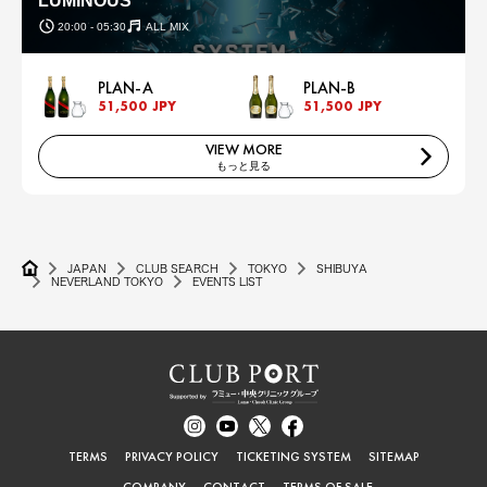
LUMINOUS
20:00 - 05:30
ALL MIX
PLAN-A
PLAN-B
51,500 JPY
51,500 JPY
VIEW MORE
もっと見る
JAPAN
CLUB SEARCH
TOKYO
SHIBUYA
NEVERLAND TOKYO
EVENTS LIST
TERMS
PRIVACY POLICY
TICKETING SYSTEM
SITEMAP
COMPANY
CONTACT
TERMS OF SALE