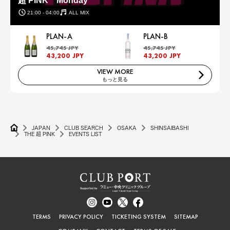
超 PINK Monday
21:00 - 04:00
ALL MIX
PLAN-A
PLAN-B
45,745 JPY
45,745 JPY
43,200 JPY
43,200 JPY
VIEW MORE
もっと見る
JAPAN
CLUB SEARCH
OSAKA
SHINSAIBASHI
THE 超 PINK
EVENTS LIST
TERMS
PRIVACY POLICY
TICKETING SYSTEM
SITEMAP