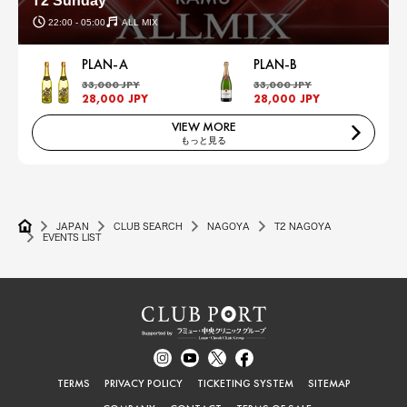
T2 Sunday
22:00 - 05:00
ALL MIX
PLAN-A
PLAN-B
33,000 JPY
33,000 JPY
28,000 JPY
28,000 JPY
VIEW MORE
もっと見る
JAPAN
CLUB SEARCH
NAGOYA
T2 NAGOYA
EVENTS LIST
TERMS
PRIVACY POLICY
TICKETING SYSTEM
SITEMAP