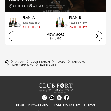
WARP FRIDAY
21:00 - 04:30
ALL MIX
PLAN-A
PLAN-B
103,730 JPY
104,995 JPY
75,000 JPY
75,000 JPY
VIEW MORE
もっと見る
JAPAN
CLUB SEARCH
TOKYO
SHINJUKU
WARP SHINJUKU
EVENTS LIST
TERMS
PRIVACY POLICY
TICKETING SYSTEM
SITEMAP