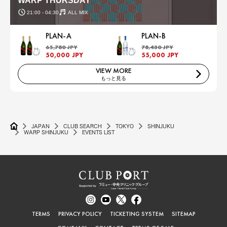
WARP THURSDAY
21:00 - 04:30
ALL MIX
PLAN-A
PLAN-B
65,780 JPY
78,430 JPY
50,000 JPY
55,000 JPY
VIEW MORE
もっと見る
JAPAN
CLUB SEARCH
TOKYO
SHINJUKU
WARP SHINJUKU
EVENTS LIST
TERMS
PRIVACY POLICY
TICKETING SYSTEM
SITEMAP