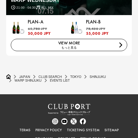
WARP WEDNESDAY
21:00 - 04:30
ALL MIX
PLAN-A
PLAN-B
65,780 JPY
78,430 JPY
50,000 JPY
55,000 JPY
VIEW MORE
もっと見る
JAPAN
CLUB SEARCH
TOKYO
SHINJUKU
WARP SHINJUKU
EVENTS LIST
TERMS
PRIVACY POLICY
TICKETING SYSTEM
SITEMAP