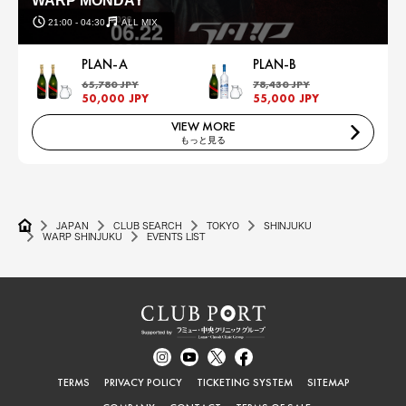
WARP MONDAY
21:00 - 04:30
ALL MIX
PLAN-A
PLAN-B
65,780 JPY
78,430 JPY
50,000 JPY
55,000 JPY
VIEW MORE
もっと見る
JAPAN
CLUB SEARCH
TOKYO
SHINJUKU
WARP SHINJUKU
EVENTS LIST
TERMS
PRIVACY POLICY
TICKETING SYSTEM
SITEMAP