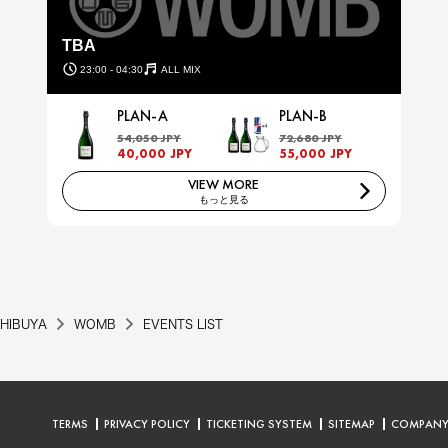
TBA
23:00 - 04:30
ALL MIX
PLAN-A
PLAN-B
54,050 JPY
72,680 JPY
40,000 JPY
55,000 JPY
VIEW MORE
もっと見る
HIBUYA
WOMB
EVENTS LIST
TERMS
PRIVACY POLICY
TICKETING SYSTEM
SITEMAP
COMPAN