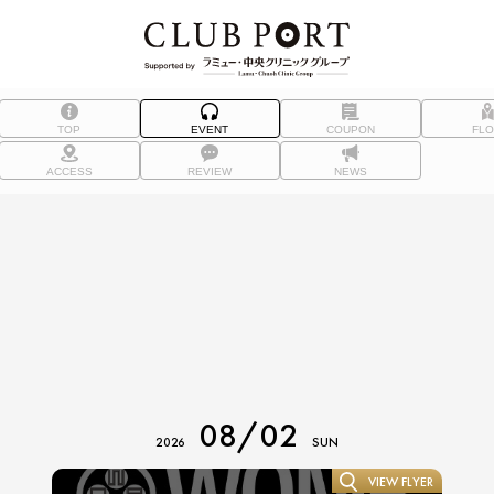
TOP
EVENT
COUPON
FL
ACCESS
REVIEW
NEWS
08/02
2026
SUN
VIEW FLYER