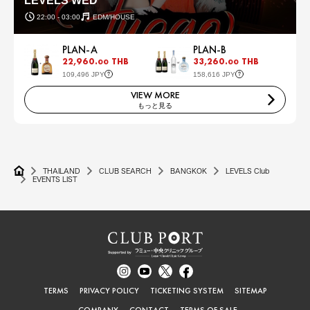
LEVELS WED
22:00 - 03:00
EDM/HOUSE
PLAN-A
PLAN-B
22,960.
THB
33,260.
THB
00
00
109,496 JPY
158,616 JPY
VIEW MORE
もっと見る
THAILAND
CLUB SEARCH
BANGKOK
LEVELS Club
EVENTS LIST
TERMS
PRIVACY POLICY
TICKETING SYSTEM
SITEMAP
COMPANY
CONTACT
TERMS OF SALE