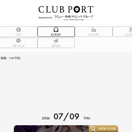
TOP
EVENT
FLOOR
ACC
REVIEW
NEWS
ト情報・VIP予約
07/09
2026
THU
VIEW FLYER