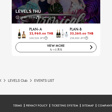
LEVELS THU
22:00 - 03:00
EDM/HOUSE
PLAN-A
PLAN-B
22,960.
THB
33,260.
THB
00
00
109,526 JPY
158,660 JPY
VIEW MORE
もっと見る
K
LEVELS Club
EVENTS LIST
TERMS
PRIVACY POLICY
TICKETING SYSTEM
SITEMAP
COMPAN