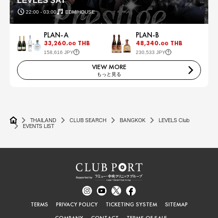
LEVLES SAT
22:00 - 03:00
EDM/HOUSE
PLAN-A
PLAN-B
33,260.
THB
48,340.
THB
00
00
158,616 JPY
230,533 JPY
VIEW MORE
もっと見る
THAILAND
CLUB SEARCH
BANGKOK
LEVELS Club
EVENTS LIST
TERMS
PRIVACY POLICY
TICKETING SYSTEM
SITEMAP
COMPANY
CONTACT
TERMS OF SALE