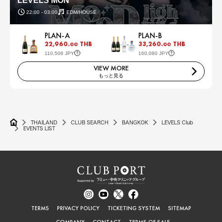
LEVELS MON
22:00 - 03:00
EDM/HOUSE
PLAN-A
PLAN-B
22,960.
THB
33,260.
THB
00
00
110,506 JPY
160,080 JPY
VIEW MORE
もっと見る
THAILAND
CLUB SEARCH
BANGKOK
LEVELS Club
EVENTS LIST
TERMS
PRIVACY POLICY
TICKETING SYSTEM
SITEMAP
COMPANY
CONTACT
TERMS OF SALE