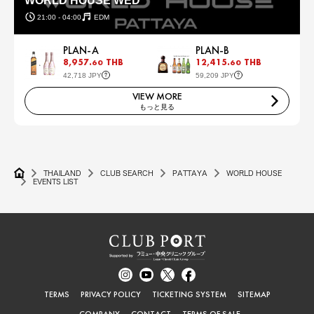
WORLD HOUSE WED
21:00 - 04:00
EDM
PLAN-A
PLAN-B
8,957.
THB
12,415.
THB
60
60
42,718 JPY
59,209 JPY
VIEW MORE
もっと見る
THAILAND
CLUB SEARCH
PATTAYA
WORLD HOUSE
EVENTS LIST
TERMS
PRIVACY POLICY
TICKETING SYSTEM
SITEMAP
COMPANY
CONTACT
TERMS OF SALE