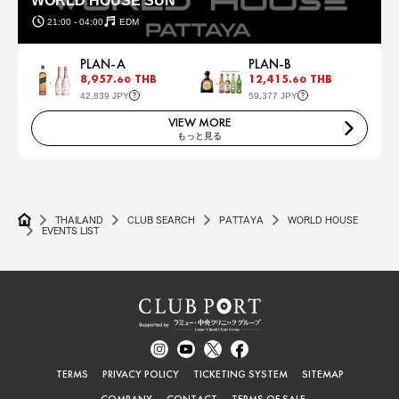
WORLD HOUSE SUN
21:00 - 04:00
EDM
PLAN-A
PLAN-B
8,957.
THB
12,415.
THB
60
60
42,839 JPY
59,377 JPY
VIEW MORE
もっと見る
THAILAND
CLUB SEARCH
PATTAYA
WORLD HOUSE
EVENTS LIST
TERMS
PRIVACY POLICY
TICKETING SYSTEM
SITEMAP
COMPANY
CONTACT
TERMS OF SALE