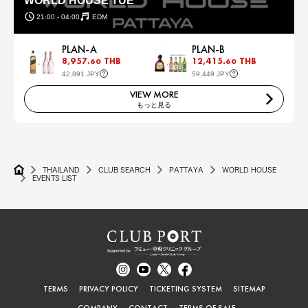
WORLD HOUSE TUE
21:00 - 04:00
EDM
PLAN-A
PLAN-B
8,957.
THB
12,415.
THB
60
60
42,891 JPY
59,449 JPY
VIEW MORE
もっと見る
THAILAND
CLUB SEARCH
PATTAYA
WORLD HOUSE
EVENTS LIST
TERMS
PRIVACY POLICY
TICKETING SYSTEM
SITEMAP
COMPANY
CONTACT
TERMS OF SALE