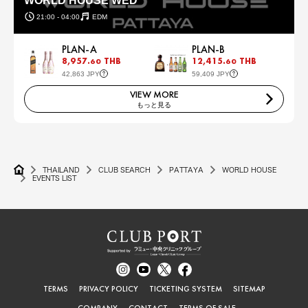
WORLD HOUSE WED
21:00 - 04:00
EDM
PLAN-A
PLAN-B
8,957.
THB
12,415.
THB
60
60
42,863 JPY
59,409 JPY
VIEW MORE
もっと見る
THAILAND
CLUB SEARCH
PATTAYA
WORLD HOUSE
EVENTS LIST
TERMS
PRIVACY POLICY
TICKETING SYSTEM
SITEMAP
COMPANY
CONTACT
TERMS OF SALE