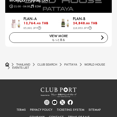
WORLD HOUSE SAT
21:00 - 04:00
EDM
PLAN-A
PLAN-B
13,764.
THB
24,848.
THB
40
80
65,891 JPY
118,953 JPY
VIEW MORE
もっと見る
THAILAND
CLUB SEARCH
PATTAYA
WORLD HOUSE
EVENTS LIST
TERMS
PRIVACY POLICY
TICKETING SYSTEM
SITEMAP
COMPANY
CONTACT
TERMS OF SALE